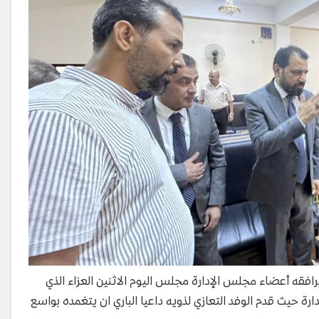
افقه أعضاء مجلس الإدارة مجلس اليوم الاثنين العزاء الذي
ارة حيث قدم الوفد التعازي لذويه داعيا الباري ان يتغمده بواسع