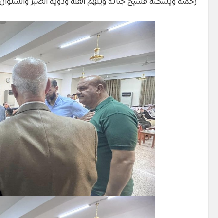
رحمته ويسكنه فسيح جناته ويلهم أهله وذويه الصبر والسلوان.