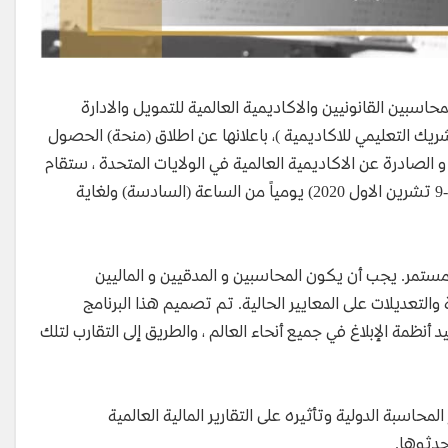
محاسبين القانونيين والاكاديمية العالمية للتمويل والادارة
لشريك التعليمي للاكاديمية )، باعلانها عن اطلاق (منحة) الحصول
شهادة (معتمد في المعايير الدولية للتقارير المالية CIFRS ) و الصادرة عن الاكاديمية العالمية في الولايات المتحدة ، ستقام
الدورة التدريبية عن بعد ( اونلاين ) عن طريق برنامج زوم للفترة (3-9 تشرين الاول 2020) يومياً من الساعة (السادسة) ولغاية
ل مستمر. يجب أن يكون المحاسبين و المدقيين و الماليين
التعديلات على المعايير الحالية. تم تصميم هذا البرنامج
أنظمة الإبلاغ في جميع أنحاء العالم ، والطريق إلى التقارب لتلك
بة الدولية وتأثيره على التقارير المالية العالمية
حدثوها.