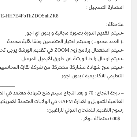
استمارة التسجيل :
_kfVYE-HH7E4FoThZDOSnhZR8
ملاحظة :
-سيتم تقديم الدورة بصورة مجانية و بدون اي اجور
-( العدد محدود ) وسيتم اختيار المتقدمين وفقا لألية محددة
-سيتم استعمال برنامج زوم ZOOM في تقديم الورشة يرجى تحميل التطبيق عن طريق كوكل بلاي او اب ستور
-سيتم ارسال رابط الورشة عن طريق الايميل المرسل
-سيتم منح شهادة مشاركة مشتركة من شركة نقابة المحاسبين و
التعليمي للاكاديمية ) بدون اجور
_______
العالمية للتمويل و الادارة GAFM في الولايات المتحدة الامريكية .
رسوم التقديم للامتحان الدولي للراغبين:
– 600$ ستمائة دولار .