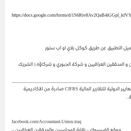
https://docs.google.com/forms/d/1S6Riv8Av2QaB4iGGpl
 المدققين العراقيين و شركة الجبوري و شركاؤه ( الشريك
__________________________________________________
– درجة النجاح : 70 و بعد النجاح سيتم منح شهادة معتمد في المعايير الدولية للتقارير المالية CIFRS صادرة من الاكاديمية
facebook.com/Accountant.Union.iraq
– موقع الفيسبوك – نقابة المحاسبين والمدققين العراقيين