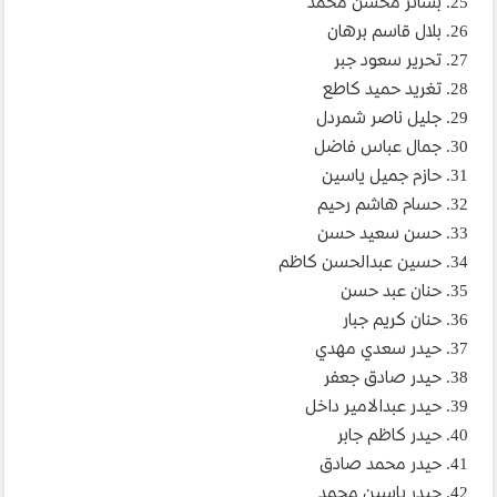
25. بشائر محسن محمد
26. بلال قاسم برهان
27. تحرير سعود جبر
28. تغريد حميد كاطع
29. جليل ناصر شمردل
30. جمال عباس فاضل
31. حازم جميل ياسين
32. حسام هاشم رحيم
33. حسن سعيد حسن
34. حسين عبدالحسن كاظم
35. حنان عبد حسن
36. حنان كريم جبار
37. حيدر سعدي مهدي
38. حيدر صادق جعفر
39. حيدر عبدالامير داخل
40. حيدر كاظم جابر
41. حيدر محمد صادق
42. حيدر ياسين محمد