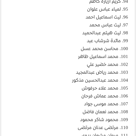
94. كريم ازياره كاظم
95. لمياء عباس علوان
96. ليث اسماعيل احمد
97. ليث عباس محمد
98. ليث هيثم عبدالحميد
99. مائدة شرشاب عبد
100. محاسن محمد عسل
101. محمد اسماعيل ظاهر
102. محمد خضير علي
103. محمد رياض عبدالمجيد
104. محمد عبدالحسين مذكور
105. محمد علاء حرفوش
106. محمد عماش فرحان
107. محمد موسى جواد
108. محمد نعمان فاضل
109. محمود شاكر محمود
110. مرتضى عدنان مرتضى
111. مروان مشعان بدوي