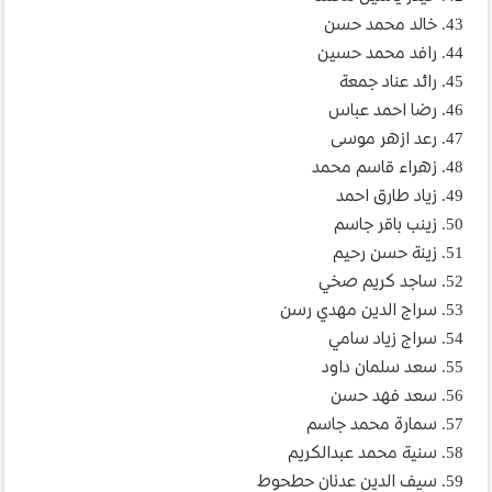
43. خالد محمد حسن
44. رافد محمد حسين
45. رائد عناد جمعة
46. رضا احمد عباس
47. رعد ازهر موسى
48. زهراء قاسم محمد
49. زياد طارق احمد
50. زينب باقر جاسم
51. زينة حسن رحيم
52. ساجد كريم صخي
53. سراج الدين مهدي رسن
54. سراج زياد سامي
55. سعد سلمان داود
56. سعد فهد حسن
57. سمارة محمد جاسم
58. سنية محمد عبدالكريم
59. سيف الدين عدنان حطحوط