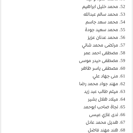
52. محمد خليل ابراهيم
53. محمد سالم عبدالله
54. محمد سعد جاسم
55. محمد سعيد جودة
56. محمد عدنان عزيز
57. مرتضى محمد شاني
58. مصطفى احمد عمر
59. مصطفى حيدر موسى
60. مصطفى ياسر ظاهر
61. منى جهاد علي
62. مهند جواد محمد رضا
63. ميثم طالب عبد زيد
64. ميلاد هلال بشير
65. نجاة صاحب ابوحمد
66. ندى غازي عيسى
67. هديل محمد عادل
68. هند مهند فاضل