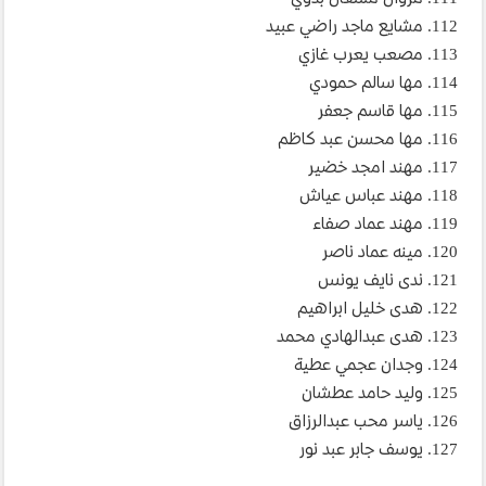
112. مشايع ماجد راضي عبيد
113. مصعب يعرب غازي
114. مها سالم حمودي
115. مها قاسم جعفر
116. مها محسن عبد كاظم
117. مهند امجد خضير
118. مهند عباس عياش
119. مهند عماد صفاء
120. مينه عماد ناصر
121. ندى نايف يونس
122. هدى خليل ابراهيم
123. هدى عبدالهادي محمد
124. وجدان عجمي عطية
125. وليد حامد عطشان
126. ياسر محب عبدالرزاق
127. يوسف جابر عبد نور