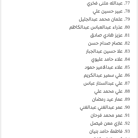
77. عبدالله مثنى فخري
78. عبير حسين علي
79. عثمان محمد عبدالجليل
80. عذراء عبدالعباس عبدالكاظم
81. عزيز هادي صادق
82. عصام صدام حسن
83. علا حسين عبدالجبار
84. علاء حامد عليوي
85. علاء عبدالامير حمود
86. علي سمير عبدالكريم
87. علي عبدالستار عباس
88. علي محمد علي
89. عمار عيد رمضان
90. عمر عبدالغني عبدالغني
91. عمر محمد فرحان
92. غازي معن فيصل
93. فاطمة حامد بنيان