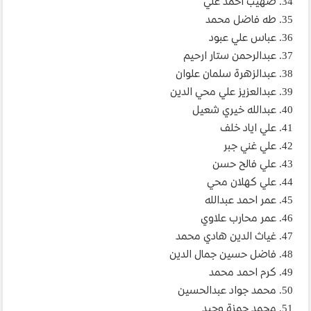
34. صهيب احمد علي
35. طه فاضل محمد
36. عباس علي عبود
37. عبدالرحمن ستار ارحيم
38. عبدالزهرة سلمان علوان
39. عبدالعزيز علي محي الدين
40. عبدالله خيري شعيل
41. علي اياد خلف
42. علي غني جبر
43. علي فالح حسن
44. علي كهلان محي
45. عمر احمد عبدالله
46. عمر محارب علاوي
47. غياث الدين هادي محمد
48. فاضل حسين جمال الدين
49. كرم احمد محمد
50. محمد جواد عبدالحسين
51. محمد حمزة وحيد