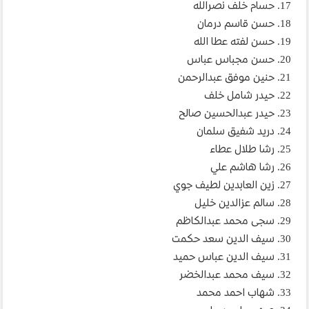
17. حسام خلف نصرالله
18. حسن قاسم درمان
19. حسن لفته عطا الله
20. حسن مجباس عباس
21. حنين موفق عبدالرحمن
22. حيدر شامل خلف
23. حيدر عبدالحسين صالح
24. دريد شفيق سلمان
25. رشا طلال عطاء
26. رشا هاشم علي
27. زين العابدين لطيف جوي
28. سالم عزالدين خليل
29. سجى محمد عبدالكاظم
30. سيف الدين سعد حكمت
31. سيف الدين عباس حميد
32. سيف محمد عبدالخضر
33. شهاب احمد محمد