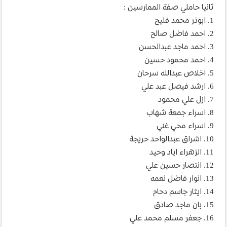
ثانيا حاملي صفة الممارسين :
1. ابوذر محمد فليح
2. احمد فاضل صالح
3. احمد ماجد عبدالحسن
4. احمد محمود حسين
5. اخلاص عبدالله سرحان
6. ارشد فيصل عبد علي
7. ازل علي محمود
8. اسراء جمعة شهاب
9. اسراء محي غني
10. اشراق عبدالواحد حريجة
11. الزهراء اياد وحيد
12. انتصار حسين علي
13. انوار فاضل نعمه
14. ايثار جاسم دحام
15. بان ماجد صادق
16. جعفر مسلم محمد علي