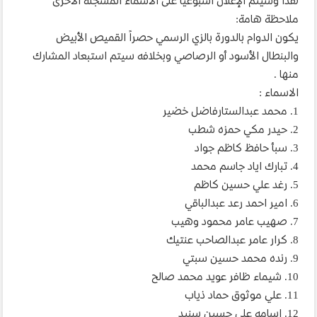
هذا وسيتم الإعلان اسبوعياً على الاسماء المسجلة الاخرى
ملاحظة هامة:
يكون الدوام بالدورة بالزي الرسمي حصراً القميص الأبيض
والبنطال الأسود أو الرصاصي وبخلافه سيتم استبعاد المشارك
منها .
الاسماء :
1. محمد عبدالستارفاضل خضير
2. حيدر مكي حمزه شطب
3. سبأ حافظ كاظم جواد
4. تبارك اياد جاسم محمد
5. رغد علي حسين كاظم
6. امير احمد رعد عبدالباقي
7. صهيب عامر محمود وهيب
8. كرار عامر عبدالصاحب عنتيك
9. رنده محمد حسين سبتي
10. شيماء ظافر عويد محمد صالح
11. علي موثوق حماد ذياب
12. اسامه علي حسين سنيد