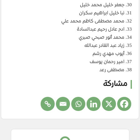
30. جعفر خليل محمد خليل
31. نبا خليل ابراهيم سكران
32. محمد مصطفى كاظم محمد علي
33. ادم عادل رحيم عبدالسادة
34. محمد أنور صبحي صبري
35. زياد عبد القادر عبدالله
36. أيوب مهدي رشم
37. امير رحمان يوسف
38. مصطفى رعد
مشاركة