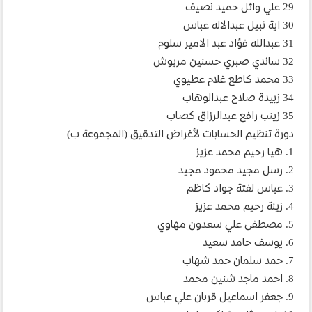
29 علي وائل حميد نصيف
30 اية نبيل عبدالاله عباس
31 عبدالله فؤاد عبد الامير سلوم
32 ساندي صبري حسنين مريوش
33 محمد كاطع غلام عطيوي
34 زبيدة صلاح عبدالوهاب
35 زينب رافع عبدالرزاق كصاب
دورة تنظيم الحسابات لأغراض التدقيق (المجموعة ب)
1. هيا رحيم محمد عزيز
2. رسل مجيد محمود مجيد
3. عباس لفتة جواد كاظم
4. زينة رحيم محمد عزيز
5. مصطفى علي سعدون مهاوي
6. يوسف حامد سعيد
7. حمد سلمان حمد شهاب
8. احمد ماجد شنين محمد
9. جعفر اسماعيل قربان علي عباس