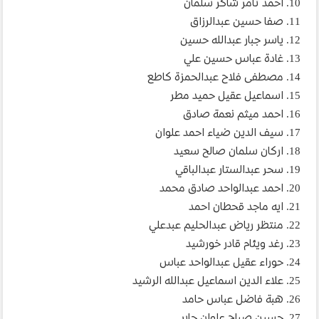
10. احمد ثامر شاكر سلمان
11. صفا حسين عبدالرزاق
12. ياسر جبار عبدالله حسين
13. غادة عباس حسين علي
14. مصطفى فلاح عبدالحمزة كاطع
15. اسماعيل عقيل حميد مطر
16. احمد ميثم نعمة صادق
17. سيف الدين ضياء احمد علوان
18. اركان سلمان صالح سعيد
19. سحر عبدالستار عبدالباقي
20. احمد عبدالواحد صادق محمد
21. ايه ماجد قحطان احمد
22. منتظر رياض عبدالحليم عبدعلي
23. رغد ويئام قادر خورشيد
24. حوراء عقيل عبدالواحد عباس
25. علاء الدين اسماعيل عبدالله الرشيد
26. هبة فاضل عباس حامد