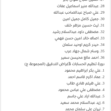
27. حسين صباح علوان جابر
28. عبدالله منير اسماعيل عفات
29. علي صباح عبدالصاحب عبدالله
30. جميل كامل جميل امين
31. ليث حسين مزهر خلف
32. مصطفى داود عبدالسلام رشيد
33. اصاله خالد امين حسن فهمي
34. حيدر كريم اوحيد سلمان
35. وسام شمال جهاد عرب
36. احمد مانع محيسن سمير
دورة تنظيم الحسابات لأغراض التدقيق (المجموعة ج)
1. علي بكر ابراهيم محمود
2. عماد اكرم قاسم احمد
3. علي هيثم هادي طالب
4. مصطفى علي عباس محمود
5. عبدالله اياد علي جاسم
6. زيد عبدالسلام محمد سعيد
7. نيران علي سلمان محمد