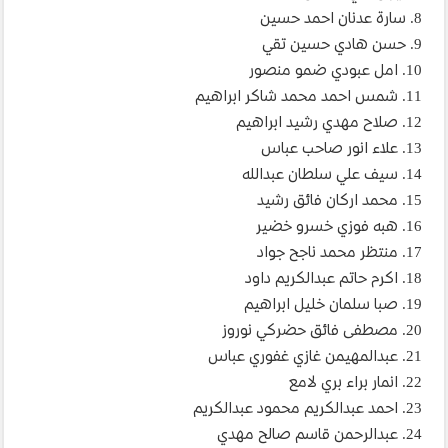
8. سارة عدنان احمد حسين
9. حسن هادي حسين تقي
10. امل عبودي ضمو منصور
11. شمس احمد محمد شاكر ابراهيم
12. صلاح مهدي رشيد ابراهيم
13. علاء انور صاحب عباس
14. سيف علي سلطان عبدالله
15. محمد اركان فائق رشيد
16. هبه فوزي خسرو خضير
17. منتظر محمد ناجح جواد
18. اكرم حاتم عبدالكريم داود
19. صبا سلمان خليل ابراهيم
20. مصطفى فائق حضركي نوروز
21. عبدالمهيمن غازي غفوري عباس
22. انمار براء بري لامع
23. احمد عبدالكريم محمود عبدالكريم
24. عبدالرحمن قاسم صالح مهدي